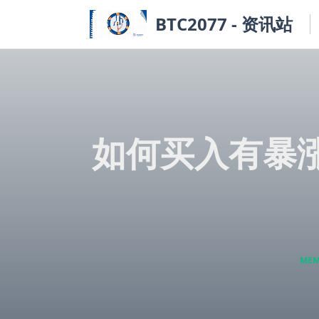
Skip
BTC2077 - 资讯站
to
content
如何买入有暴涨
ME