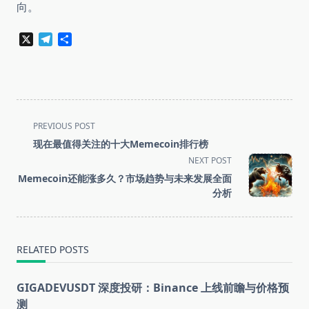
向。
X
Telegram
分
享
<span
PREVIOUS POST
class="nav-
现在最值得关注的十大Memecoin排行榜
subtitle
NEXT POST
screen-
Memecoin还能涨多久？市场趋势与未来发展全面
reader-
分析
text">Page</span>
RELATED POSTS
GIGADEVUSDT 深度投研：Binance 上线前瞻与价格预
测