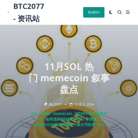
Skip
BTC2077
to
Button
- 资讯站
content
11月SOL 热
门 memecoin 叙事
盘点
Btc2077
12 月 2, 2024
btc
MEME
memecoin
MEMECOIN投资技
巧、如何选择MEMECOIN、暴涨潜力
MEMECOIN狗狗币投资，柴犬币投资
SOL