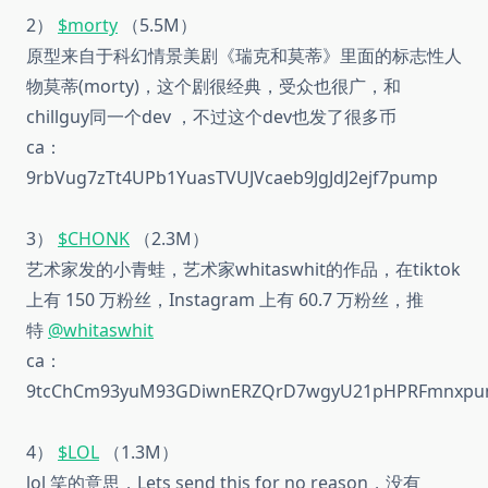
2）
$morty
（5.5M）
原型来自于科幻情景美剧《瑞克和莫蒂》里面的标志性人
物莫蒂(morty)，这个剧很经典，受众也很广，和
chillguy同一个dev ，不过这个dev也发了很多币
ca：
9rbVug7zTt4UPb1YuasTVUJVcaeb9JgJdJ2ejf7pump
3）
$CHONK
（2.3M）
艺术家发的小青蛙，艺术家whitaswhit的作品，在tiktok
上有 150 万粉丝，Instagram 上有 60.7 万粉丝，推
特
@whitaswhit
ca：
9tcChCm93yuM93GDiwnERZQrD7wgyU21pHPRFmnxp
4）
$LOL
（1.3M）
lol 笑的意思，Lets send this for no reason，没有