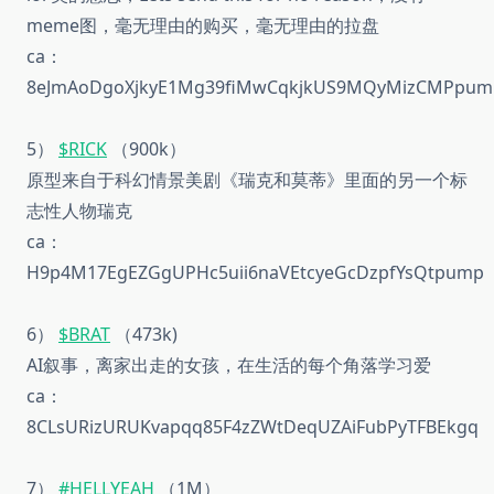
meme图，毫无理由的购买，毫无理由的拉盘
ca：
8eJmAoDgoXjkyE1Mg39fiMwCqkjkUS9MQyMizCMPpum
5）
$RICK
（900k）
原型来自于科幻情景美剧《瑞克和莫蒂》里面的另一个标
志性人物瑞克
ca：
H9p4M17EgEZGgUPHc5uii6naVEtcyeGcDzpfYsQtpump
6）
$BRAT
（473k)
AI叙事，离家出走的女孩，在生活的每个角落学习爱
ca：
8CLsURizURUKvapqq85F4zZWtDeqUZAiFubPyTFBEkgq
7）
#HELLYEAH
（1M）