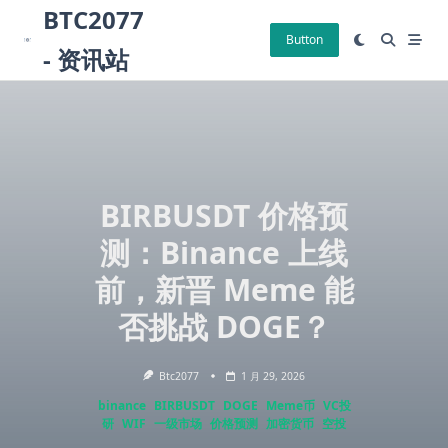
Skip
BTC2077
to
Button
- 资讯站
content
BIRBUSDT 价格预
测：Binance 上线
前，新晋 Meme 能
否挑战 DOGE？
Btc2077
1 月 29, 2026
binance
BIRBUSDT
DOGE
Meme币
VC投
研
WIF
一级市场
价格预测
加密货币
空投