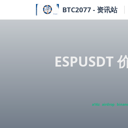
Skip
BTC2077 - 资讯站
to
content
ESPUSDT
a16z
airdrop
binan