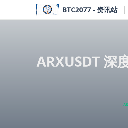
Skip
BTC2077 - 资讯站
to
content
ARXUSDT 深
AR