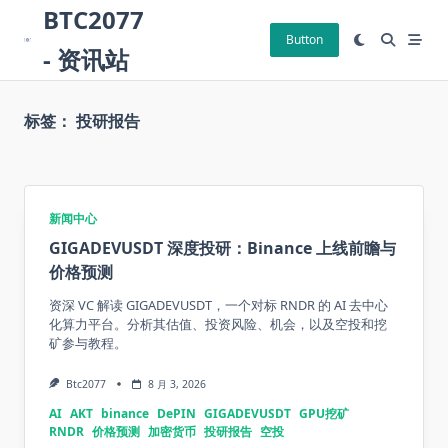
Skip
BTC2077
to
Button
- 资讯站
content
标签：
投研报告
新闻中心
GIGADEVUSDT 深度投研：Binance 上线前瞻与
价格预测
资深 VC 解读 GIGADEVUSDT，一个对标 RNDR 的 AI 去中心
化算力平台。分析其估值、投资风险、机会，以及空投和挖
矿参与教程。
Btc2077
8 月 3, 2026
AI
AKT
binance
DePIN
GIGADEVUSDT
GPU挖矿
RNDR
价格预测
加密货币
投研报告
空投