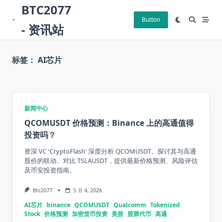
Skip
BTC2077
to
Button
- 资讯站
content
标签：
AI芯片
新闻中心
QCOMUSDT 价格预测：Binance 上的高通值得
投资吗？
资深 VC 'CryptoFlash' 深度分析 QCOMUSDT。探讨其与高通
股价的联动、对比 TSLAUSDT，提供最新价格预测、风险评估
及币安投资指南。
Btc2077
5 月 4, 2026
AI芯片
binance
QCOMUSDT
Qualcomm
Tokenized
Stock
价格预测
加密货币投资
美股
股票代币
高通