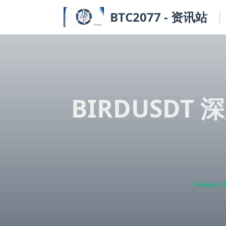
Skip
BTC2077 - 资讯站
to
content
BIRDUSDT
binance