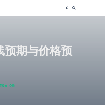
 上线预期与价格预
币投资
空投