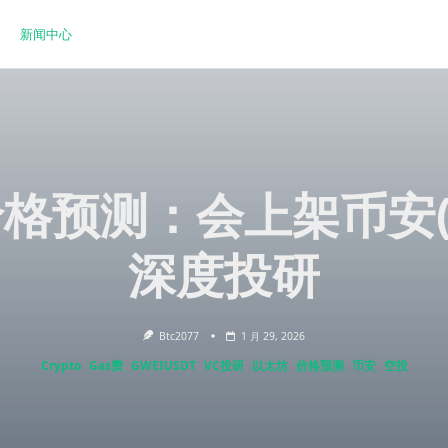
新闻中心
 价格预测：会上架币安(B
深度投研
Btc2077
1 月 29, 2026
Crypto
Gas费
GWEIUSDT
VC投研
以太坊
价格预测
币安
空投