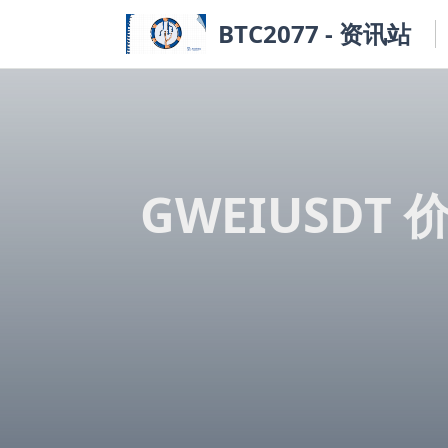
Skip
BTC2077 - 资讯站
to
content
GWEIUSDT