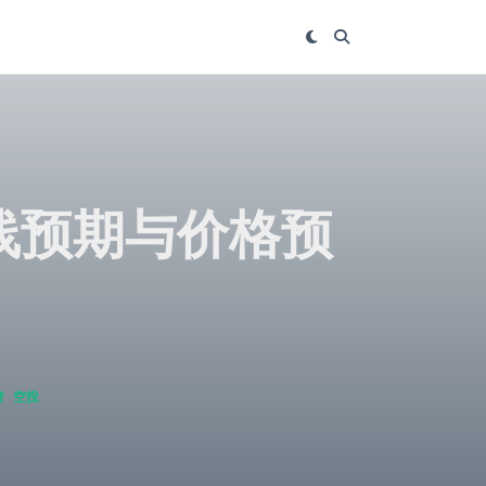
 上线预期与价格预
资
空投