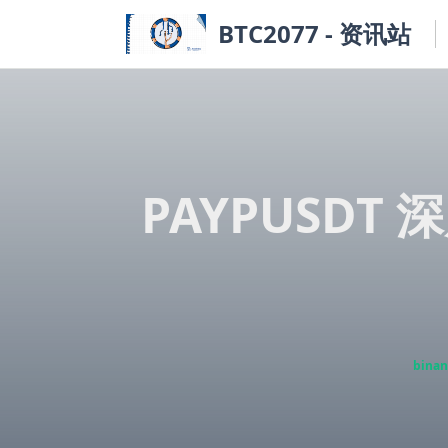
Skip
BTC2077 - 资讯站
to
content
PAYPUSDT
binan