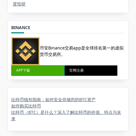
度投研
BINANCE
币安Binance交易app是全球排名第一的虚拟
货币交易所。
APP下载
官网注册
比特币钱包指南：如何安全存储您的BTC资产
如何购买比特币
比特币（BTC）是什么？深入了解比特币的价值、特点与未
来