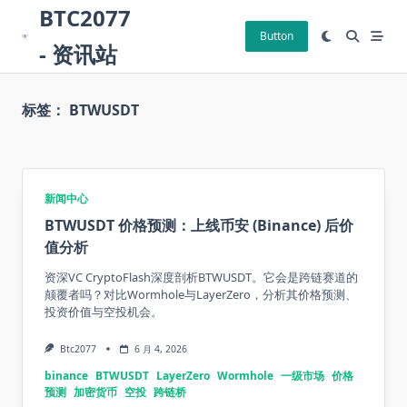
Skip
BTC2077
to
Button
- 资讯站
content
标签：
BTWUSDT
新闻中心
BTWUSDT 价格预测：上线币安 (Binance) 后价
值分析
资深VC CryptoFlash深度剖析BTWUSDT。它会是跨链赛道的
颠覆者吗？对比Wormhole与LayerZero，分析其价格预测、
投资价值与空投机会。
Btc2077
6 月 4, 2026
binance
BTWUSDT
LayerZero
Wormhole
一级市场
价格
预测
加密货币
空投
跨链桥