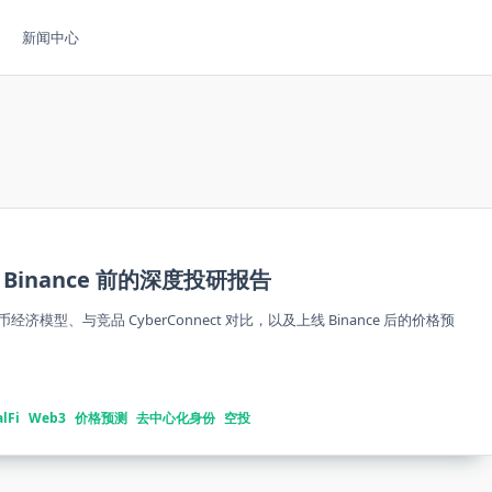
新闻中心
线 Binance 前的深度投研报告
其代币经济模型、与竞品 CyberConnect 对比，以及上线 Binance 后的价格预
alFi
Web3
价格预测
去中心化身份
空投