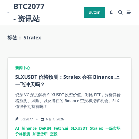
Skip
BTC2077
to
Button
- 资讯站
content
标签：
Stralex
新闻中心
SLXUSDT 价格预测：Stralex 会在 Binance 上
一飞冲天吗？
资深 VC 深度解析 SLXUSDT 投资价值。对比 FET，分析其价
格预测、风险、以及潜在的 Binance 空投和挖矿机会。SLX
值得长期持有吗？
Btc2077
6 月 1, 2026
AI
binance
DePIN
Fetch.ai
SLXUSDT
Stralex
一级市场
价格预测
加密货币
空投