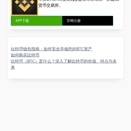
货币交易所。
APP下载
官网注册
比特币钱包指南：如何安全存储您的BTC资产
如何购买比特币
比特币（BTC）是什么？深入了解比特币的价值、特点与未
来