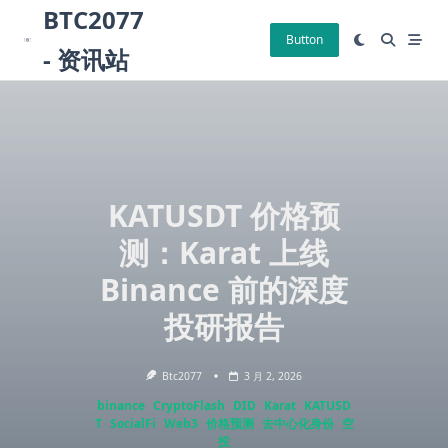
Skip
BTC2077
to
Button
- 资讯站
content
KATUSDT 价格预
测：Karat 上线
Binance 前的深度
投研报告
Btc2077
3 月 2, 2026
binance
CryptoFlash
DID
Karat
KATUSD
T
SocialFi
Web3
价格预测
去中心化身份
空
投